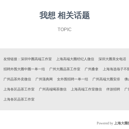
我想 相关话题
TOPIC
友情链接：
深圳中圈高端工作室
上海高端大圈经纪人微信
深圳大圈美女电话
招聘外围大圈中圈一单一结
广州大圈品茶工作室
广州桑拿
上海海选场子不
广州品茶外卖微信
广州蒲典网
女外围招聘一单一结
广州高端大圈安排
佛
上海各区品茶工作室
广州高端喝茶微信
上海高端工作室微信
伴游招聘
广
上海各区品茶工作室
Powered by
上海大圈