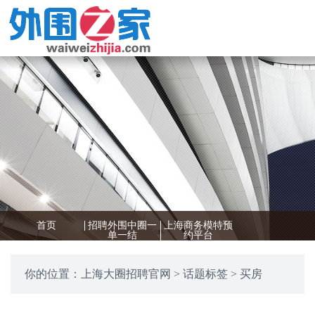
首页
招聘外围中圈一
上海商务模特预
单一结
约平台
你的位置：
上海大圈招聘官网
>
话题标签
> 买房